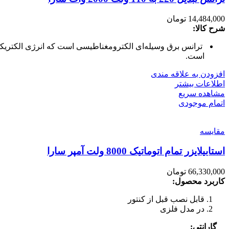
14,484,000
تومان
شرح کالا:
ترانس برق وسیله‌ای الکترومغناطیسی است که انرژی الکتریکی 
است.
افزودن به علاقه مندی
اطلاعات بیشتر
مشاهده سریع
اتمام موجودی
مقایسه
استابیلایزر تمام اتوماتیک 8000 ولت آمپر سارا
66,330,000
تومان
کاربرد محصول:
قابل نصب قبل از کنتور
در مدل فلزی
گارانتی: