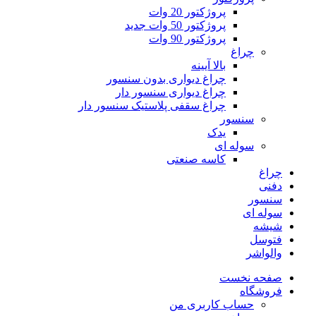
پروژکتور 20 وات
پروژکتور 50 وات
جدید
پروژکتور 90 وات
چراغ
بالا آیینه
چراغ دیواری بدون سنسور
چراغ دیواری سنسور دار
چراغ سقفی پلاستیک سنسور دار
سنسور
یدک
سوله ای
کاسه صنعتی
چراغ
دفنی
سنسور
سوله ای
شیشه
فتوسل
والواشر
صفحه نخست
فروشگاه
حساب کاربری من