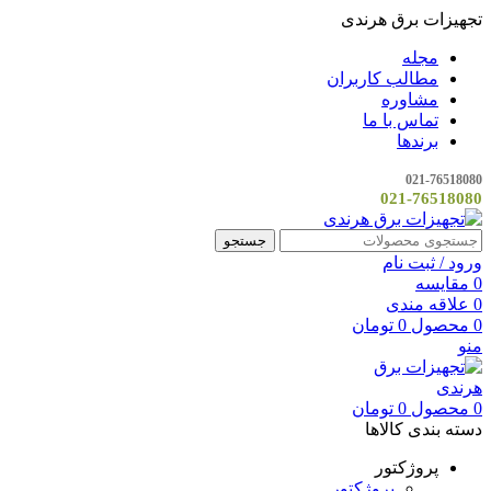
تجهیزات برق هرندی
مجله
مطالب کاربران
مشاوره
تماس با ما
برندها
021-76518080
021-76518080
جستجو
ورود / ثبت نام
0
مقایسه
0
علاقه مندی
0
محصول
0
تومان
منو
0
محصول
0
تومان
دسته بندی کالاها
پروژکتور
پروژکتور