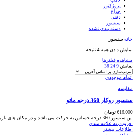
پروژکتور
چراغ
دفنی
سنسور
دسته بندی نشده
خانه
سنسور
نمایش دادن همه 4 نتیجه
مشاهده فیلترها
نمایش
9
24
36
اتمام موجودی
مقایسه
سنسور روکار 360 درجه ماتو
616,000
تومان
این سنسور 360 درجه حساس به حرکت می باشد و در مکان های تاریک با ورود افراد یا ماشین و
افزودن به علاقه مندی
اطلاعات بیشتر
مشاهده سریع