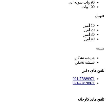
90 وات سوله ای
100 وات
فتوسل
10 آمپر
20 آمپر
30 آمپر
40 آمپر
شیشه
شیشه نشکن
شیشه نشکن
تلفن های دفتر
021-77889971
021-77878871
تلفن های کارخانه