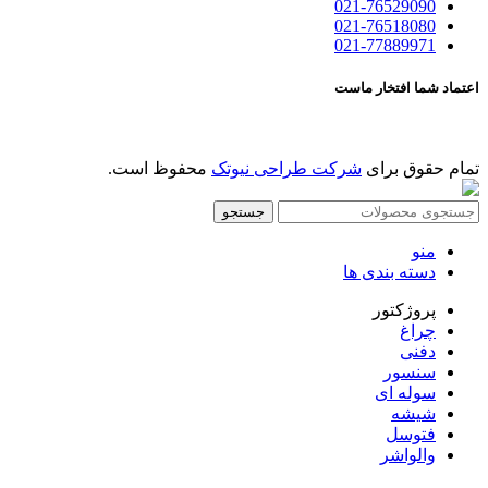
021-76529090
021-76518080
021-77889971
اعتماد شما افتخار ماست
تمام حقوق برای
شرکت طراحی نیوتک
محفوظ است.
جستجو
منو
دسته بندی ها
پروژکتور
چراغ
دفنی
سنسور
سوله ای
شیشه
فتوسل
والواشر