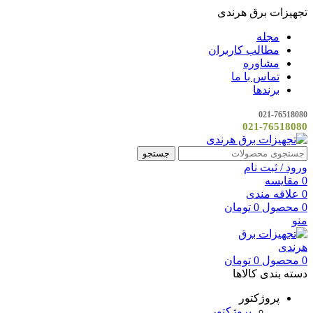
تجهیزات برق هرندی
مجله
مطالب کاربران
مشاوره
تماس با ما
برندها
021-76518080
021-76518080
جستجو
ورود / ثبت نام
0
مقایسه
0
علاقه مندی
0
محصول
0
تومان
منو
0
محصول
0
تومان
دسته بندی کالاها
پروژکتور
پروژکتور