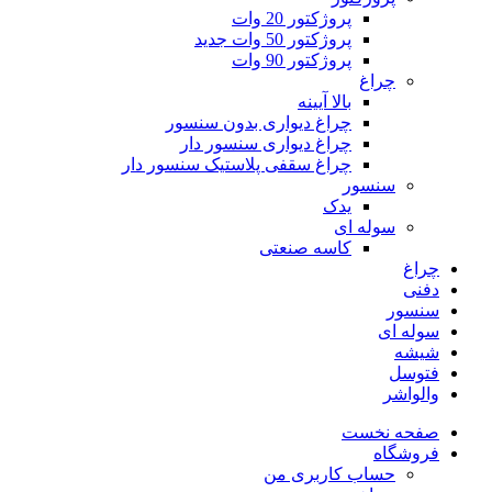
پروژکتور 20 وات
پروژکتور 50 وات
جدید
پروژکتور 90 وات
چراغ
بالا آیینه
چراغ دیواری بدون سنسور
چراغ دیواری سنسور دار
چراغ سقفی پلاستیک سنسور دار
سنسور
یدک
سوله ای
کاسه صنعتی
چراغ
دفنی
سنسور
سوله ای
شیشه
فتوسل
والواشر
صفحه نخست
فروشگاه
حساب کاربری من