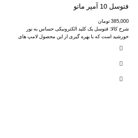
فتوسل 10 آمپر ماتو
385,000
تومان
شرح کالا: فتوسل یک کلید الکترونیکی حساس به نور
خورشید است که با بهره گیری از این محصول لامپ های
پروژکتور
20 وات
32 وات
50 وات