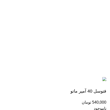
تلفن های کارخانه
021-76529090
021-76518080
021-77889971
اعتماد شما افتخار ماست
تمام حقوق برای
شرکت طراحی نیوتک
محفوظ است.
فتوسل 40 آمپر ماتو
540,000
تومان
ناموجود