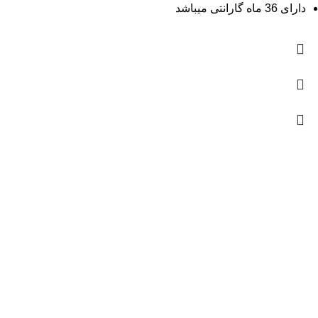
دارای 36 ماه گارانتی میباشد
پروژکتور
20 وات
32 وات
50 وات
90 وات سوله ای
100 وات