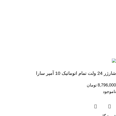
تلفن های کارخانه
021-76529090
021-76518080
021-77889971
اعتماد شما افتخار ماست
تمام حقوق برای
شرکت طراحی نیوتک
محفوظ است.
شارژر 24 ولت تمام اتوماتیک 10 آمپر سارا
8,796,000
تومان
ناموجود